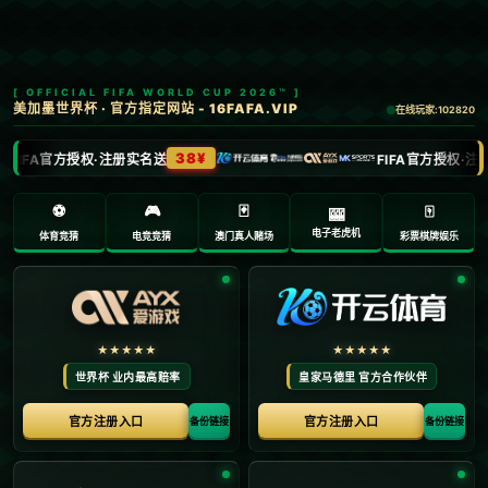
欢迎访问PG模拟器-PG电子模拟器「PG试玩游戏」官方平台网站
>
足球
首页
足球
pg模拟器pg试玩：法尔克：戴尔有望和拜仁续
约一年，续约协议可能很快敲定.
频道：
足球
日期：
2025-07-17 13:02:29
浏览：350
**前言：探索拜仁续约动态，戴尔的未来充满期待**
近期，德甲豪门拜仁慕尼黑的阵容调整备受关注。其中的焦点是与球
员戴尔的续约谈判。据报道，拜仁正积极推进与戴尔续约一年的计
划，这一消息无疑引起了球迷和业内人士的广泛讨论。本文将深入探
讨这一续约可能对拜仁及戴尔本人带来的影响，并分析其潜在的战略
意图。