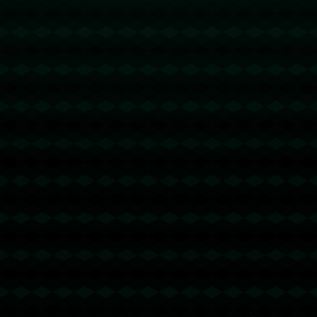
2024世界羽联世界巡回赛总决赛落幕，中国队3冠收官环球时报.
pg模拟器pg试玩：法尔克：戴尔有望和拜仁续约一年，续约协议可能很快敲定.
0
留言
评论
◎欢迎参与讨论，请在这里发表您的看法、交流您的观点。
昵称
*
邮箱
*
网址