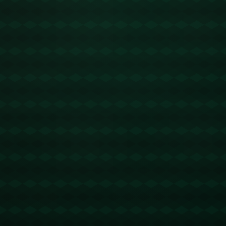
下本已适应球队氛围的戴尔，可以避免引入新球员可能产生的不确定
因素。
其次，续约也体现了拜仁的长远规划及对未来的投资。戴尔年轻且具
备潜力，他的留队意味着俱乐部在培养和提升年轻球员方面的重视。
**这样的发展战略**不仅能延续拜仁辉煌的历史，还能确保球队长期
在欧洲足坛保持竞争力。
**案例分析：拜仁的续约策略在未来的应用**
拜仁过去的续约策略提供了许多成功案例。譬如托马斯·穆勒和曼努
尔·诺伊尔，这些球员一再证明了续约的价值所在。他们的长期贡献
不仅为球队带来了直接的竞技利益，也在精神层面上塑造了拜仁的独
特优良氛围。戴尔的续约若能顺利完成，将是这种策略的延续，并有
望带来同样的积极效应。
**展望**
续约不仅仅是合同的签署，更是球队战略的一部分。戴尔与拜仁的一
年续约不仅关乎球员个人成长，更关乎拜仁慕尼黑的持续成功pg电
子模拟器。本次续约计划的推进，体现的是一种双赢的合作关系，也