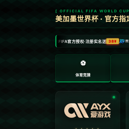
欢迎访问PG模拟器-PG电子模拟器「PG试玩游戏」官
足球
法甲
网站分类
法
足球
法甲
p
法甲
法甲
法甲
足球
法甲