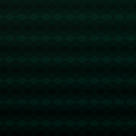
运动的魅力与挑战。
篇：体育山东男篮今日出征长春 外援吉伦沃特在列
关文章
皇马苦战FIFA病毒.
pg模拟器失望入口：曼联遭遇各项赛事4连败北京青年报客户端.
留言