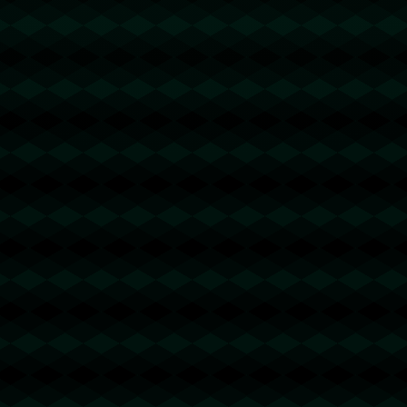
论
参与讨论，请在这里发表您的看法、交流您的观点。
邮箱
*